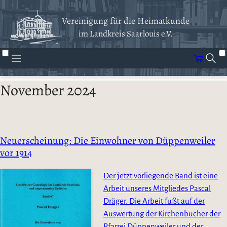
Vereinigung für die Heimatkunde
im Landkreis Saarlouis e.V.
November 2024
Neuerscheinung: Die Einwohner von Düppenweiler
vor 1914
Der jetzt vorliegende Band ist eine
Arbeit unseres Mitgliedes Pascal
Dräger. Die Arbeit fußt auf der
Auswertung der Kirchenbücher der
Pfarrei Düppenweiler und der