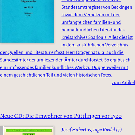
Standesamtsregister von Beckingen
sowie dem Vernetzen mit der
umfangreichen familien- und
heimatkundlichen Literatur des
Kreisarchives Saarlouis. Alles dies ist
in dem ausführlichen Verzeichnis
der Quellen und Literatur erfasst. Herr Dräger hat u.a. auch die
Standesämter der umliegenden Ämter durchforstet. So ergibt sich
ein umfassendes familienkundliches Werk zu Düppenweiler mit
einem geschichtlichen Teil und vielen historischen Fotos.
zum Artikel
Neue CD: Die Einwohner von Püttlingen vor 1720
Josef Hubertus, Inge Riedel (†)