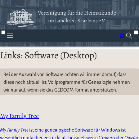
Vereinigung für die Heimatkunde
im Landkreis Saarlouis e.V.
Links: Software (Desktop)
Bei der Auswahl von Software achten wir immer darauf, dass
diese noch aktuell ist. Vollprogramme für Genealogie nehmen
wir nur auf, wenn sie das GEDCOM-Format unterstützen.
My Family Tree
My Family Tree
ist eine genealogische Software für Windows ist
wesentlich einfacher gestrickt als beispielsweise
Gramps
oder
Omega
.