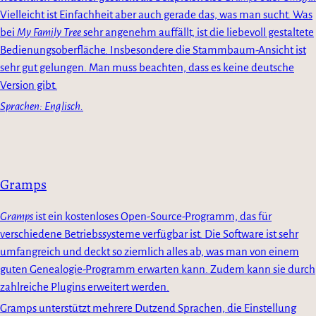
Vielleicht ist Einfachheit aber auch gerade das, was man sucht. Was
bei
My Family Tree
sehr angenehm auffällt, ist die liebevoll gestaltete
Bedienungsoberfläche. Insbesondere die Stammbaum-Ansicht ist
sehr gut gelungen. Man muss beachten, dass es keine deutsche
Version gibt.
Sprachen: Englisch.
Gramps
Gramps
ist ein kostenloses Open-Source-Programm, das für
verschiedene Betriebssysteme verfügbar ist. Die Software ist sehr
umfangreich und deckt so ziemlich alles ab, was man von einem
guten Genealogie-Programm erwarten kann. Zudem kann sie durch
zahlreiche Plugins erweitert werden.
Gramps unterstützt mehrere Dutzend Sprachen, die Einstellung