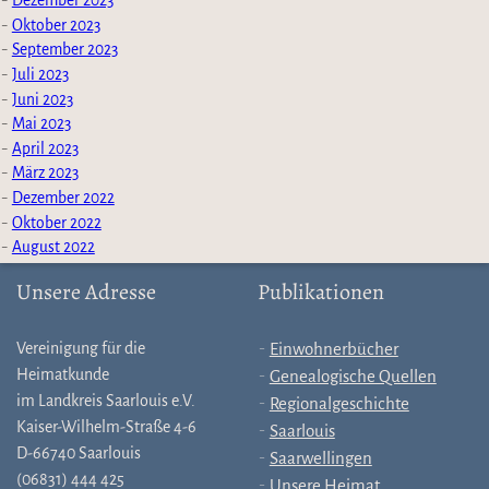
Dezember 2023
Oktober 2023
September 2023
Juli 2023
Juni 2023
Mai 2023
April 2023
März 2023
Dezember 2022
Oktober 2022
August 2022
Unsere Adresse
Publikationen
Vereinigung für die
Einwohnerbücher
Heimatkunde
Genealogische Quellen
im Landkreis Saarlouis e.V.
Regionalgeschichte
Kaiser-Wilhelm-Straße 4-6
Saarlouis
D-66740 Saarlouis
Saarwellingen
(06831) 444 425
Unsere Heimat