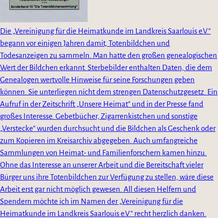
Die „Vereinigung für die Heimatkunde im Landkreis Saarlouis e.V.“
begann vor einigen Jahren damit, Totenbildchen und
Todesanzeigen zu sammeln. Man hatte den großen genealogischen
Wert der Bildchen erkannt. Sterbebilder enthalten Daten, die dem
Genealogen wertvolle Hinweise für seine Forschungen geben
können. Sie unterliegen nicht dem strengen Datenschutzgesetz. Ein
Aufruf in der Zeitschrift „Unsere Heimat“ und in der Presse fand
großes Interesse. Gebetbücher, Zigarrenkistchen und sonstige
„Verstecke“ wurden durchsucht und die Bildchen als Geschenk oder
zum Kopieren im Kreisarchiv abgegeben. Auch umfangreiche
Sammlungen von Heimat- und Familienforschern kamen hinzu.
Ohne das Interesse an unserer Arbeit und die Bereitschaft vieler
Bürger uns ihre Totenbildchen zur Verfügung zu stellen, wäre diese
Arbeit erst gar nicht möglich gewesen. All diesen Helfern und
Spendern möchte ich im Namen der „Vereinigung für die
Heimatkunde im Landkreis Saarlouis e.V.“ recht herzlich danken.