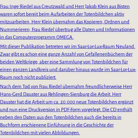
Frau Inge Riedel aus Creutzwald und Herr Jakob Klein aus Bisten
waren sofort bereit beim Aufarbeiten der Totenbildchen aktiv
mitzuarbeiten. Herr Klein übernahm das Kopieren, Ordnen und
Nummerieren, Frau Riedel übertrug alle Daten und Informationen
in das Computerprogramm OMEGA.
Mit dieser Publikation betreten wir im Saar-Lor-Lux-Raum Neuland.
Zwar gibt es schon eine ganze Anzahl von Gefallenenbüchern der
beiden Weltkriege, aber eine Sammlung von Totenbildchen für
einen ganzen Landkreis und darüber hinaus wurde im Saar-Lor-Lux-
Raum noch nicht publiziert.
Nach dem Tod von Frau Riedel übernahm freundlicherweise Herr
Hans-Gerd Dauster aus Rehlingen-Siersburg die Arbeit. Herr
Dauster hat die Arbeit um ca. 20.000 neue Totenbildchen ergänzt
und nun eine Druckversion in PDF-Form vorgelegt. Die CD enthält
neben den Daten aus den Totenbildchen auch die bereits in
Buchform erschienene Einführung in die Geschichte der
Totenbildchen mit vielen Abbildungen.