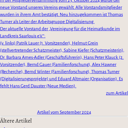
In der Mitgliederversammlung vom 23. Oktober 2024 wurde der
neue Vorstand unseres Vereins gewählt. Alle Vorstandsmitglieder
wurden in ihrem Amt bestätigt. Neu hinzugekommen ist Thomas
Turner als Leiter der Arbeitsgruppe Digitalisierung.
Der aktuelle Vorstand der „Vereinigung für die Heimatkunde im
Landkreis Saarlouis e.V.“:
(v. links) Patrik Lauer (1. Vorsitzender), Helmut Grein
(stellvertretender Schatzmeister), Sabine Kiefer (Schatzmeisterin),
Dr. Barbara Ames-Adler (Geschäftsführerin), Hans Peter Klauck (2.
Vorsitzender), Bernd Gauer (Familienforschung), Alex Hawner
(Recherche), Bernd Winter (Familienforschung), Thomas Turner
(Digitalisierungsprojekte) und Eduard Altmaier (Organisation). Es
fehlt Hans Gerd Dauster (Neue Medien).
zum Artikel
Artikel vom September 2024
Ältere Artikel