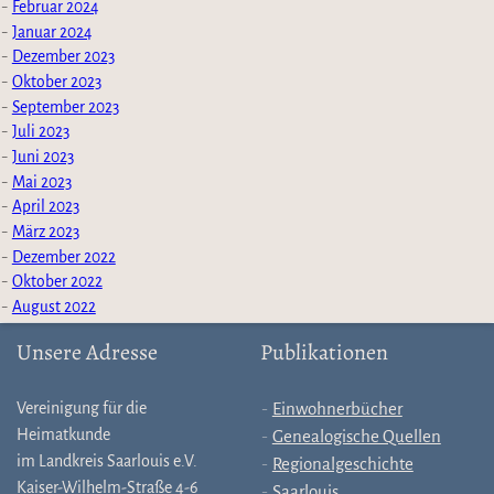
Februar 2024
Januar 2024
Dezember 2023
Oktober 2023
September 2023
Juli 2023
Juni 2023
Mai 2023
April 2023
März 2023
Dezember 2022
Oktober 2022
August 2022
Unsere Adresse
Publikationen
Vereinigung für die
Einwohnerbücher
Heimatkunde
Genealogische Quellen
im Landkreis Saarlouis e.V.
Regionalgeschichte
Kaiser-Wilhelm-Straße 4-6
Saarlouis