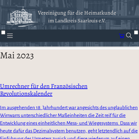
Vereinigung für die Heimatkunde
im Landkreis Saarlouis e.V.
Mai 2023
Umrechner für den Französischen
Revolutionskalender
Im ausgehenden 18. Jahrhundert war angesichts des unglaublichen
Wirrwarrs unterschiedlicher Maßeinheiten die Zeit reif für die
Entwicklung eines einheitlichen Mess- und Wiegesystems. Dass wir
heute dafür das Dezimalsystem benutzen, geht letztendlich auf die
Einführung des Urmeters zurück und diese wiederum auf einen