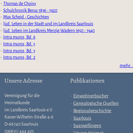
Thomas de Choisy
Schulchronik Berus 1836 - 1920
Max Scheid - Geschichten
Jüd. Leben in der Stadt und im Landkreis Saarlouis
Jüd. Leben im Landkreis Merzig-Wadern 1650 - 1940
Intra muros, Bd. 6
Intra muros, Bd. 5
Intra muros, Bd. 3
Intra muros, Bd. 2
mehr…
Unsere Adresse
Publikationen
Vereinigung für die
Einwohnerbücher
Heimatkunde
Genealogische Quellen
im Landkreis Saarlouis e.V.
Regionalgeschichte
Kaiser-Wilhelm-Straße 4-6
Saarlouis
D-66740 Saarlouis
Saarwellingen
(06831) 444 425
Unsere Heimat