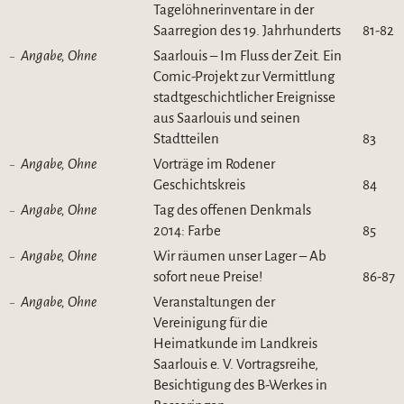
Tagelöhnerinventare in der
Saarregion des 19. Jahrhunderts
81-82
Angabe, Ohne
Saarlouis – Im Fluss der Zeit. Ein
Comic-Projekt zur Vermittlung
stadtgeschichtlicher Ereignisse
aus Saarlouis und seinen
Stadtteilen
83
Angabe, Ohne
Vorträge im Rodener
Geschichtskreis
84
Angabe, Ohne
Tag des offenen Denkmals
2014: Farbe
85
Angabe, Ohne
Wir räumen unser Lager – Ab
sofort neue Preise!
86-87
Angabe, Ohne
Veranstaltungen der
Vereinigung für die
Heimatkunde im Landkreis
Saarlouis e. V. Vortragsreihe,
Besichtigung des B-Werkes in