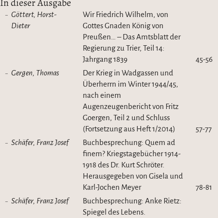
In dieser Ausgabe
Göttert, Horst-
Wir Friedrich Wilhelm, von
Dieter
Gottes Gnaden König von
Preußen… – Das Amtsblatt der
Regierung zu Trier, Teil 14:
Jahrgang 1839
45-56
Gergen, Thomas
Der Krieg in Wadgassen und
Überherrn im Winter 1944/45,
nach einem
Augenzeugenbericht von Fritz
Goergen, Teil 2 und Schluss
(Fortsetzung aus Heft 1/2014)
57-77
Schäfer, Franz Josef
Buchbesprechung: Quem ad
finem? Kriegstagebücher 1914-
1918 des Dr. Kurt Schröter.
Herausgegeben von Gisela und
Karl-Jochen Meyer
78-81
Schäfer, Franz Josef
Buchbesprechung: Anke Rietz:
Spiegel des Lebens.