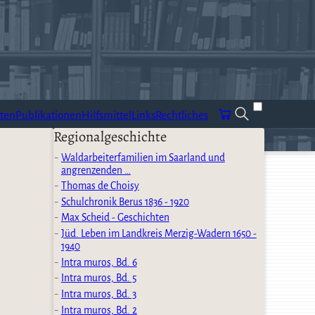
ten
Publikationen
Hilfsmittel
Links
Rechtliches
Regionalgeschichte
Waldarbeiterfamilien im Saarland und
angrenzenden …
Thomas de Choisy
Schulchronik Berus 1836 - 1920
Max Scheid - Geschichten
Jüd. Leben im Landkreis Merzig-Wadern 1650 -
1940
Intra muros, Bd. 6
Intra muros, Bd. 5
Intra muros, Bd. 3
Intra muros, Bd. 2