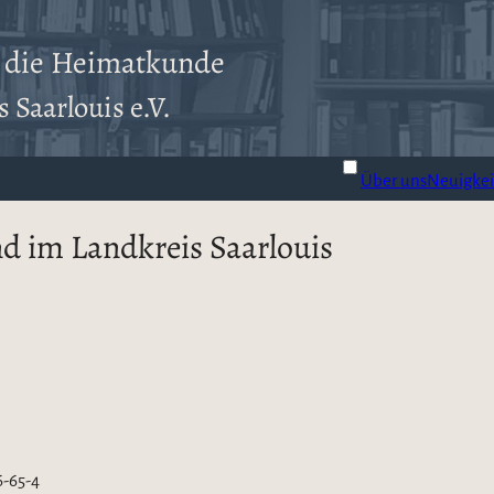
r die Heimatkunde
 Saarlouis e.V.
Über uns
Neuigkei
nd im Landkreis Saarlouis
6-65-4