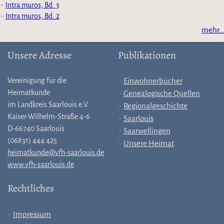
Intra muros, Bd. 3
Intra muros, Bd. 2
mehr…
Unsere Adresse
Publikationen
Vereinigung für die
Einwohnerbücher
Heimatkunde
Genealogische Quellen
im Landkreis Saarlouis e.V.
Regionalgeschichte
Kaiser-Wilhelm-Straße 4-6
Saarlouis
D-66740 Saarlouis
Saarwellingen
(06831) 444 425
Unsere Heimat
heimatkunde@vfh-saarlouis.de
www.vfh-saarlouis.de
Rechtliches
Impressum