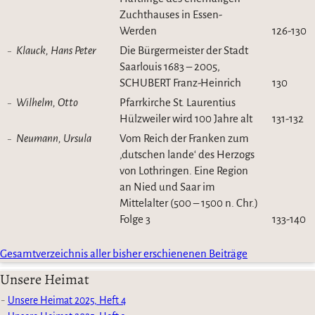
Zuchthauses in Essen-
Werden
126-130
Klauck, Hans Peter
Die Bürgermeister der Stadt
Saarlouis 1683 – 2005,
SCHUBERT Franz-Heinrich
130
Wilhelm, Otto
Pfarrkirche St. Laurentius
Hülzweiler wird 100 Jahre alt
131-132
Neumann, Ursula
Vom Reich der Franken zum
‚dutschen lande‘ des Herzogs
von Lothringen. Eine Region
an Nied und Saar im
Mittelalter (500 – 1500 n. Chr.)
Folge 3
133-140
Gesamtverzeichnis aller bisher erschienenen Beiträge
Unsere Heimat
Unsere Heimat 2025, Heft 4