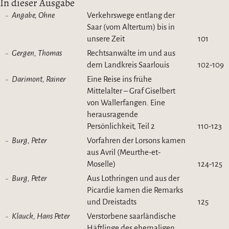
In dieser Ausgabe
Angabe, Ohne
Verkehrswege entlang der
Saar (vom Altertum) bis in
unsere Zeit
101
Gergen, Thomas
Rechtsanwälte im und aus
dem Landkreis Saarlouis
102-109
Darimont, Rainer
Eine Reise ins frühe
Mittelalter – Graf Giselbert
von Wallerfangen. Eine
herausragende
Persönlichkeit, Teil 2
110-123
Burg, Peter
Vorfahren der Lorsons kamen
aus Avril (Meurthe-et-
Moselle)
124-125
Burg, Peter
Aus Lothringen und aus der
Picardie kamen die Remarks
und Dreistadts
125
Klauck, Hans Peter
Verstorbene saarländische
Häftlinge des ehemaligen