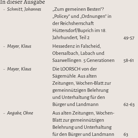
In dieser Ausgabe
Schmitt, Johannes
„Zum gemeinen Besten“?
„Policey“ und „Ordnungen“ in
der Reichsherrschaft
Hüttersdorf/Buprich im 18.
Jahrhundert, Teil 2
49-57
Mayer, Klaus
Hessedenz in Falscheid,
Obersalbach, Labach und
Saarwellingen. 5 Generationen
58-61
Mayer, Klaus
Die LOORSCH von der
Sägemühle. Aus alten
Zeitungen, Wochen-Blatt zur
gemeinnützigen Belehrung
und Unterhaltung für den
Bürger und Landmann
62-63
Angabe, Ohne
Aus alten Zeitungen, Wochen-
Blatt zur gemeinnützigen
Belehrung und Unterhaltung
für den Bürger und Landmann
63