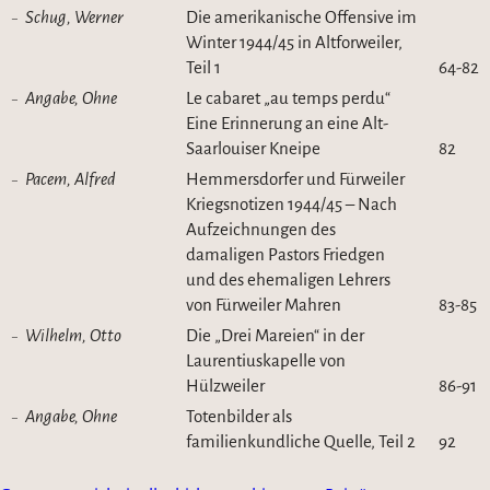
Schug, Werner
Die amerikanische Offensive im
Winter 1944/45 in Altforweiler,
Teil 1
64-82
Angabe, Ohne
Le cabaret „au temps perdu“
Eine Erinnerung an eine Alt-
Saarlouiser Kneipe
82
Pacem, Alfred
Hemmersdorfer und Fürweiler
Kriegsnotizen 1944/45 – Nach
Aufzeichnungen des
damaligen Pastors Friedgen
und des ehemaligen Lehrers
von Fürweiler Mahren
83-85
Wilhelm, Otto
Die „Drei Mareien“ in der
Laurentiuskapelle von
Hülzweiler
86-91
Angabe, Ohne
Totenbilder als
familienkundliche Quelle, Teil 2
92