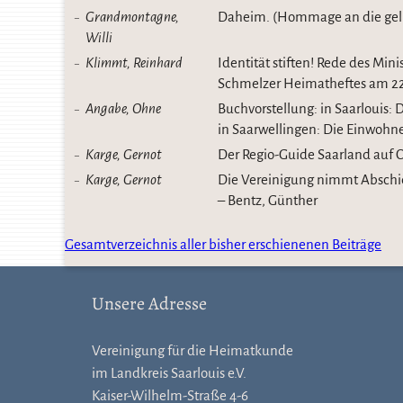
Grandmontagne,
Daheim. (Hommage an die gel
Willi
Klimmt, Reinhard
Identität stiften! Rede des Min
Schmelzer Heimatheftes am 22
Angabe, Ohne
Buchvorstellung: in Saarlouis:
in Saarwellingen: Die Einwohne
Karge, Gernot
Der Regio-Guide Saarland auf
Karge, Gernot
Die Vereinigung nimmt Abschie
– Bentz, Günther
Gesamtverzeichnis aller bisher erschienenen Beiträge
Unsere Adresse
Vereinigung für die Heimatkunde
im Landkreis Saarlouis e.V.
Kaiser-Wilhelm-Straße 4-6