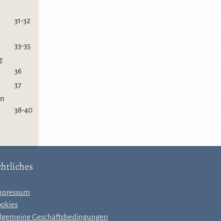
31-32
33-35
g:
36
37
an
38-40
htliches
mpressum
okies
lgemeine Geschäftsbedingungen