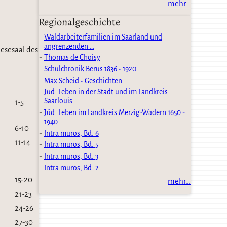
mehr…
Regionalgeschichte
Waldarbeiterfamilien im Saarland und
angrenzenden …
Lesesaal des
Thomas de Choisy
Schulchronik Berus 1836 - 1920
Max Scheid - Geschichten
Jüd. Leben in der Stadt und im Landkreis
Saarlouis
1-5
Jüd. Leben im Landkreis Merzig-Wadern 1650 -
1940
6-10
Intra muros, Bd. 6
11-14
Intra muros, Bd. 5
Intra muros, Bd. 3
Intra muros, Bd. 2
15-20
mehr…
21-23
24-26
27-30