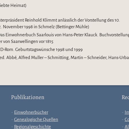
iebte Heimat)
isterpräsident Reinhold Klimmt anlässlich der Vorstellung des 10.
. November 1998 in Schmelz (Bettinger Mühle)
 Das Einwohnerbuch Saarlouis von Hans-Peter Klauck. Buchvorstellun
r von Saarwellingen vor 1815
 CD-Rom. Geburtstagswünsche 1998 und 1999
d. Abbé, Alfred Muller – Schmitting, Martin – Schneider, Hans-Urb
Publikationen
Rec
Einwohnerbücher
I
Genealogische Quellen
Co
Regionalgeschichte
Al