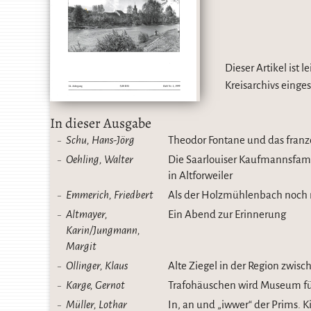
Dieser Artikel ist 
Kreisarchivs eing
In dieser Ausgabe
Schu, Hans-Jörg
Theodor Fontane und das franz
Oehling, Walter
Die Saarlouiser Kaufmannsfami
in Altforweiler
Emmerich, Friedbert
Als der Holzmühlenbach noch na
Altmayer,
Ein Abend zur Erinnerung
Karin/Jungmann,
Margit
Ollinger, Klaus
Alte Ziegel in der Region zwis
Karge, Gernot
Trafohäuschen wird Museum fü
Müller, Lothar
In, an und „iwwer“ der Prims. 