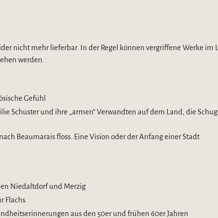
leider nicht mehr lieferbar. In der Regel können vergriffene Werke im 
esehen werden.
ösische Gefühl
lie Schuster und ihre „armen“ Verwandten auf dem Land, die Schug
ch Beaumarais floss. Eine Vision oder der Anfang einer Stadt
chen Niedaltdorf und Merzig
r Flachs
Kindheitserinnerungen aus den 50er und frühen 60er Jahren