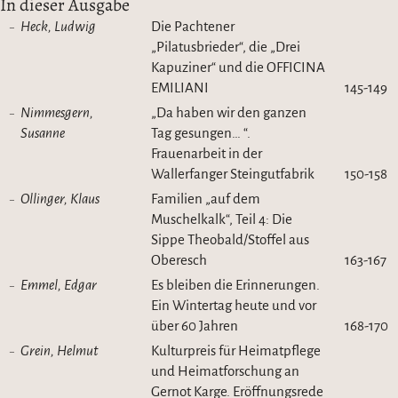
In dieser Ausgabe
Heck, Ludwig
Die Pachtener
„Pilatusbrieder“, die „Drei
Kapuziner“ und die OFFICINA
EMILIANI
145-149
Nimmesgern,
„Da haben wir den ganzen
Susanne
Tag gesungen… “.
Frauenarbeit in der
Wallerfanger Steingutfabrik
150-158
Ollinger, Klaus
Familien „auf dem
Muschelkalk“, Teil 4: Die
Sippe Theobald/Stoffel aus
Oberesch
163-167
Emmel, Edgar
Es bleiben die Erinnerungen.
Ein Wintertag heute und vor
über 60 Jahren
168-170
Grein, Helmut
Kulturpreis für Heimatpflege
und Heimatforschung an
Gernot Karge. Eröffnungsrede