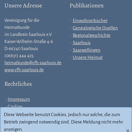
Unsere Adresse
Publikationen
Vereinigung für die
Einwohnerbücher
Heimatkunde
Genealogische Quellen
im Landkreis Saarlouis e.V.
Regionalgeschichte
Kaiser-Wilhelm-Straße 4-6
Saarlouis
D-66740 Saarlouis
Saarwellingen
(06831) 444 425
Unsere Heimat
heimatkunde@vfh-saarlouis.de
www.vfh-saarlouis.de
Rechtliches
Impressum
Cookies
Allgemeine
Diese Webseite benutzt Cookies, jedoch nur solche, die zum
Geschäftsbedingungen
Betrieb zwingend notwendig sind.
Diese Meldung nicht mehr
Datenschutz
anzeigen.