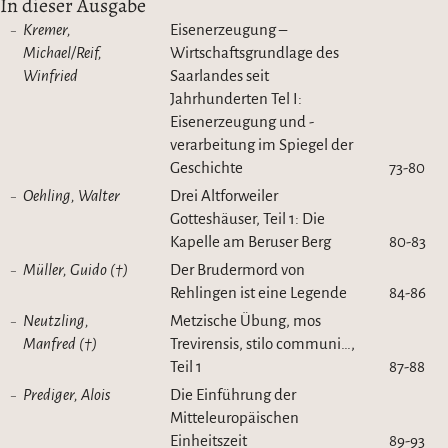
In dieser Ausgabe
Kremer,
Eisenerzeugung –
Michael/Reif,
Wirtschaftsgrundlage des
Winfried
Saarlandes seit
Jahrhunderten Tel I:
Eisenerzeugung und -
verarbeitung im Spiegel der
Geschichte
73-80
Oehling, Walter
Drei Altforweiler
Gotteshäuser, Teil 1: Die
Kapelle am Beruser Berg
80-83
Müller, Guido (†)
Der Brudermord von
Rehlingen ist eine Legende
84-86
Neutzling,
Metzische Übung, mos
Manfred (†)
Trevirensis, stilo communi…,
Teil 1
87-88
Prediger, Alois
Die Einführung der
Mitteleuropäischen
Einheitszeit
89-93