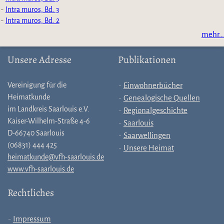
Intra muros, Bd. 3
Intra muros, Bd. 2
mehr…
Unsere Adresse
Publikationen
Vereinigung für die
Einwohnerbücher
Heimatkunde
Genealogische Quellen
im Landkreis Saarlouis e.V.
Regionalgeschichte
Kaiser-Wilhelm-Straße 4-6
Saarlouis
D-66740 Saarlouis
Saarwellingen
(06831) 444 425
Unsere Heimat
heimatkunde@vfh-saarlouis.de
www.vfh-saarlouis.de
Rechtliches
Impressum