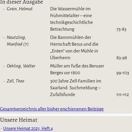
In dieser Ausgabe
Grein, Helmut
Die Wassermühle im
Frühmittelalter – eine
technikgeschichtliche
Betrachtung
73-83
Neutzling,
Die Bannmühlen der
Manfred (†)
Herrschaft Berus und die
„Enten“ von der Mühle in
Überherrn
83-98
Oehling, Walter
Müller am Fuße des Beruser
Berges vor 1800
99-103
Zell, Theo
300 Jahre Zell-Familien im
Saarland. Suchmeldung –
Zufallsfunde
111-112
Gesamtverzeichnis aller bisher erschienenen Beiträge
Unsere Heimat
Unsere Heimat 2025, Heft 4