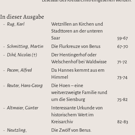
In dieser Ausgabe
Rug, Karl
Wetzrillen an Kirchen und
Stadttoren an der unteren
Saar
59-67
Schmitting, Martin
Die Flurkreuze von Berus
67-70
Dihé, Nicolas (†)
Der Hentingerhof oder
Welschenhof bei Waldwisse
71-72
Pacem, Alfred
Da Hannes kemmt aus em
Himmel
73-74
Reuter, Hans-Georg
Die Hoen – eine
weitverzweigte Familie rund
um die Siersburg
75-82
Altmaier, Günter
Interessante Urkunde von
historischem Wert im
Kreisarchiv
82-83
Neutzling,
Die Zwölf von Berus.