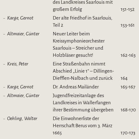
des Landkreises Saarlouis mit
großem Erfolg
151-152
Karge, Gernot
Der alte Friedhof in Saarlouis,
Teil 2
153-161
Altmaier, Günter
Neuer Leiter beim
Kreissymphonieorchester
Saarlouis – Streicher und
Holzbläser gesucht!
162-163
Kreis, Peter
Eine Straßenbahn nimmt
Abschied „Linie 1“ – Dillingen-
Diefflen-Nalbach und zurück
164
Karge, Gernot
Dr. Andreas Mailänder
165-167
Altmaier, Günter
Jugendfreizeitanlage des
Landkreises in Wallerfangen
ihrer Bestimmung übergeben
168-170
Oehling, Walter
Die Einwohnerliste der
Herrschaft Berus vom 3. März
1665
170-173