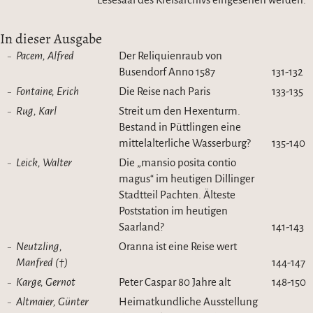
In dieser Ausgabe
Pacem, Alfred
Der Reliquienraub von
Busendorf Anno 1587
131-132
Fontaine, Erich
Die Reise nach Paris
133-135
Rug, Karl
Streit um den Hexenturm.
Bestand in Püttlingen eine
mittelalterliche Wasserburg?
135-140
Leick, Walter
Die „mansio posita contio
magus“ im heutigen Dillinger
Stadtteil Pachten. Älteste
Poststation im heutigen
Saarland?
141-143
Neutzling,
Oranna ist eine Reise wert
Manfred (†)
144-147
Karge, Gernot
Peter Caspar 80 Jahre alt
148-150
Altmaier, Günter
Heimatkundliche Ausstellung