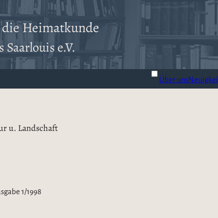
r die Heimatkunde
 Saarlouis e.V.
Über uns
Neuigkei
tur u. Landschaft
sgabe 1/1998