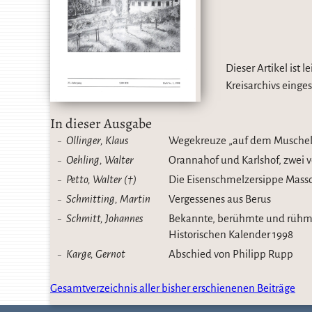
Dieser Artikel ist 
Kreisarchivs eing
In dieser Ausgabe
Ollinger, Klaus
Wegekreuze „auf dem Muschelkal
Oehling, Walter
Orannahof und Karlshof, zwei v
Petto, Walter (†)
Die Eisenschmelzersippe Mass
Schmitting, Martin
Vergessenes aus Berus
Schmitt, Johannes
Bekannte, berühmte und rühmen
Historischen Kalender 1998
Karge, Gernot
Abschied von Philipp Rupp
Gesamtverzeichnis aller bisher erschienenen Beiträge