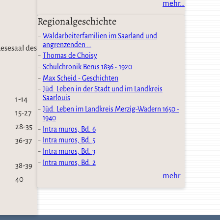
mehr…
Regionalgeschichte
Waldarbeiterfamilien im Saarland und
angrenzenden …
Lesesaal des
Thomas de Choisy
Schulchronik Berus 1836 - 1920
Max Scheid - Geschichten
Jüd. Leben in der Stadt und im Landkreis
Saarlouis
1-14
Jüd. Leben im Landkreis Merzig-Wadern 1650 -
15-27
1940
28-35
Intra muros, Bd. 6
36-37
Intra muros, Bd. 5
Intra muros, Bd. 3
Intra muros, Bd. 2
38-39
mehr…
40