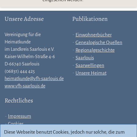
Unsere Adresse
Publikationen
Vereinigung für die
Einwohnerbücher
Heimatkunde
Genealogische Quellen
im Landkreis Saarlouis e.V.
Regionalgeschichte
Kaiser-Wilhelm-Straße 4-6
Saarlouis
D-66740 Saarlouis
Saarwellingen
(06831) 444 425
Unsere Heimat
heimatkunde@vfh-saarlouis.de
www.vfh-saarlouis.de
Rechtliches
Impressum
Cookies
Allgemeine
Diese Webseite benutzt Cookies, jedoch nur solche, die zum