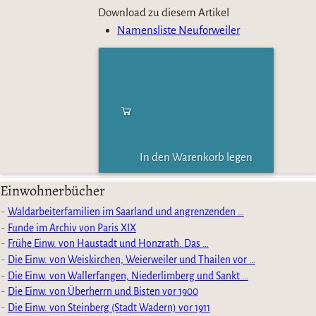
Download zu diesem Artikel
Namensliste Neuforweiler
In den Warenkorb legen
Einwohnerbücher
Waldarbeiterfamilien im Saarland und angrenzenden …
Funde im Archiv von Paris XIX
Frühe Einw. von Haustadt und Honzrath. Das …
Die Einw. von Weiskirchen, Weierweiler und Thailen vor …
Die Einw. von Wallerfangen, Niederlimberg und Sankt …
Die Einw. von Überherrn und Bisten vor 1900
Die Einw. von Steinberg (Stadt Wadern) vor 1911