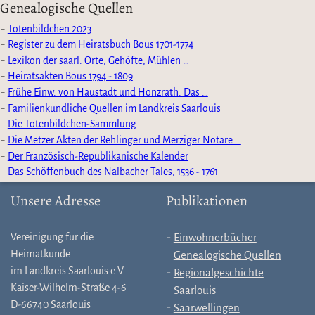
Genealogische Quellen
Totenbildchen 2023
Register zu dem Heiratsbuch Bous 1701-1774
Lexikon der saarl. Orte, Gehöfte, Mühlen …
Heiratsakten Bous 1794 - 1809
Frühe Einw. von Haustadt und Honzrath. Das …
Familienkundliche Quellen im Landkreis Saarlouis
Die Totenbildchen-Sammlung
Die Metzer Akten der Rehlinger und Merziger Notare …
Der Französisch-Republikanische Kalender
Das Schöffenbuch des Nalbacher Tales, 1536 - 1761
Unsere Adresse
Publikationen
Vereinigung für die
Einwohnerbücher
Heimatkunde
Genealogische Quellen
im Landkreis Saarlouis e.V.
Regionalgeschichte
Kaiser-Wilhelm-Straße 4-6
Saarlouis
D-66740 Saarlouis
Saarwellingen