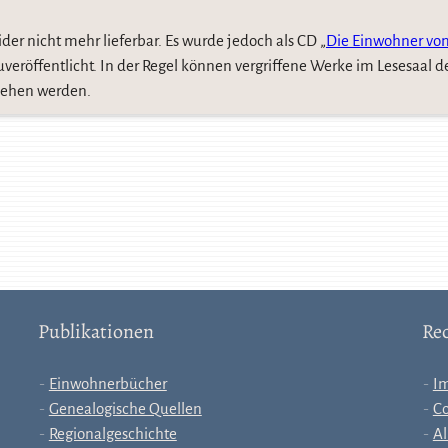
leider nicht mehr lieferbar. Es wurde jedoch als CD „
Die Einwohner vo
uveröffentlicht. In der Regel können vergriffene Werke im Lesesaal d
esehen werden.
Publikationen
Rec
Einwohnerbücher
I
Genealogische Quellen
Co
Regionalgeschichte
Al