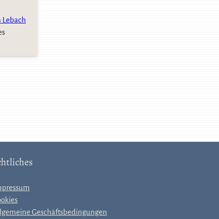
n Lebach
es
htliches
mpressum
okies
lgemeine Geschäftsbedingungen