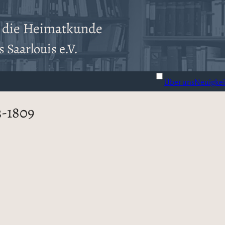
r die Heimatkunde
 Saarlouis e.V.
Über uns
Neuigkei
3-1809