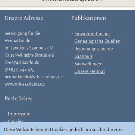
Unsere Adresse
Publikationen
Vereinigung für die
Einwohnerbücher
Heimatkunde
Genealogische Quellen
im Landkreis Saarlouis e.V.
Regionalgeschichte
Kaiser-Wilhelm-Straße 4-6
Saarlouis
D-66740 Saarlouis
Saarwellingen
(06831) 444 425
Unsere Heimat
heimatkunde@vfh-saarlouis.de
www.vfh-saarlouis.de
Rechtliches
Impressum
Cookies
Allgemeine
Diese Webseite benutzt Cookies, jedoch nur solche, die zum