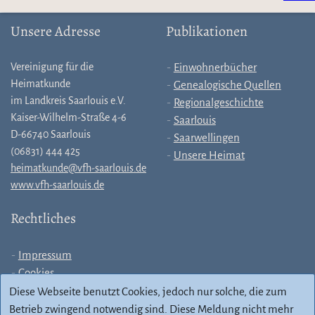
Unsere Adresse
Publikationen
Vereinigung für die
Einwohnerbücher
Heimatkunde
Genealogische Quellen
im Landkreis Saarlouis e.V.
Regionalgeschichte
Kaiser-Wilhelm-Straße 4-6
Saarlouis
D-66740 Saarlouis
Saarwellingen
(06831) 444 425
Unsere Heimat
heimatkunde@vfh-saarlouis.de
www.vfh-saarlouis.de
Rechtliches
Impressum
Cookies
Allgemeine
Diese Webseite benutzt Cookies, jedoch nur solche, die zum
Geschäftsbedingungen
Betrieb zwingend notwendig sind.
Diese Meldung nicht mehr