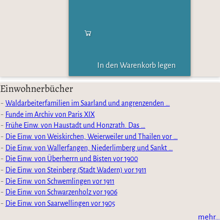
In den Warenkorb legen
Einwohnerbücher
Waldarbeiterfamilien im Saarland und angrenzenden …
Funde im Archiv von Paris XIX
Frühe Einw. von Haustadt und Honzrath. Das …
Die Einw. von Weiskirchen, Weierweiler und Thailen vor …
Die Einw. von Wallerfangen, Niederlimberg und Sankt …
Die Einw. von Überherrn und Bisten vor 1900
Die Einw. von Steinberg (Stadt Wadern) vor 1911
Die Einw. von Schwemlingen vor 1911
Die Einw. von Schwarzenholz vor 1906
Die Einw. von Saarwellingen vor 1905
mehr…