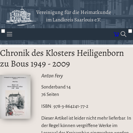
Vereinigung für die Heimatkunde
im Landkreis Saarlouis e.V.
Chronik des Klosters Heiligenborn
zu Bous 1949 - 2009
Anton Fery
Sonderband 14
76 Seiten
ISBN:
978-3-864241-77-2
Dieser Artikel ist leider nicht mehr lieferbar. In
der Regel können vergriffene Werke im
Lesesaal des Kreisarchivs eingesehen werden.