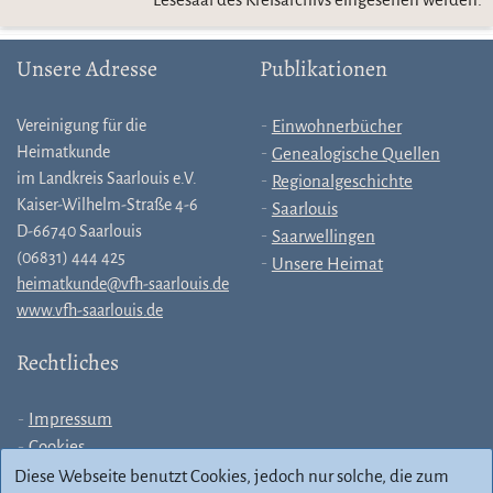
Unsere Adresse
Publikationen
Vereinigung für die
Einwohnerbücher
Heimatkunde
Genealogische Quellen
im Landkreis Saarlouis e.V.
Regionalgeschichte
Kaiser-Wilhelm-Straße 4-6
Saarlouis
D-66740 Saarlouis
Saarwellingen
(06831) 444 425
Unsere Heimat
heimatkunde@vfh-saarlouis.de
www.vfh-saarlouis.de
Rechtliches
Impressum
Cookies
Allgemeine
Diese Webseite benutzt Cookies, jedoch nur solche, die zum