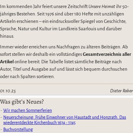
Im kommenden Jahr feiert unsere Zeitschrift
Unsere Heimat
ihr 50-
jähriges Bestehen. Seit 1976 sind über 180 Hefte mit unzähligen
Artikeln erschienen – ein eindrucksvoller Spiegel von Geschichte,
Sprache, Natur und Kultur im Landkreis Saarlouis und darüber
hinaus.
Immer wieder erreichen uns Nachfragen zu älteren Beiträgen. Ab
sofort stellen wir deshalb ein vollständiges
Gesamtverzeichnis aller
Artikel
online bereit. Die Tabelle listet sämtliche Beiträge nach
Autor, Titel und Ausgabe auf und lässt sich bequem durchsuchen
oder nach Spalten sortieren.
01.10.25
Dieter Raber
Was gibt’s Neues?
Wir machen Sommerferien
Neuerscheinung: Frühe Einwohner von Haustadt und Honzrath. Das
wiederentdeckte Kirchenbuch 1674 - 1745
Buchvorstellung