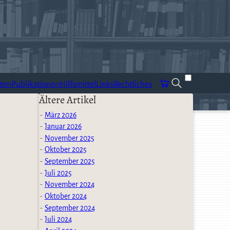
ten
Publikationen
Hilfsmittel
Links
Rechtliches
Ältere Artikel
März 2026
Januar 2026
November 2025
Oktober 2025
September 2025
Juli 2025
November 2024
Oktober 2024
September 2024
Juli 2024