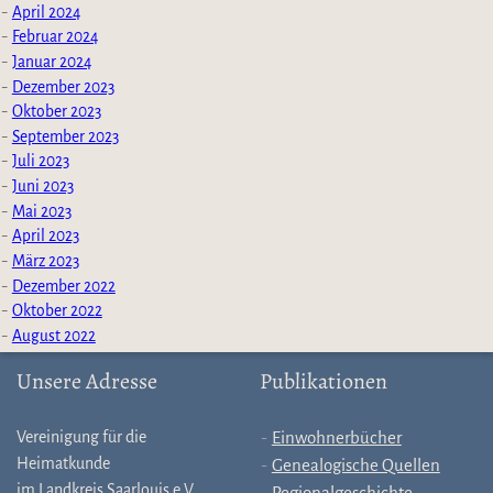
April 2024
Februar 2024
Januar 2024
Dezember 2023
Oktober 2023
September 2023
Juli 2023
Juni 2023
Mai 2023
April 2023
März 2023
Dezember 2022
Oktober 2022
August 2022
Unsere Adresse
Publikationen
Vereinigung für die
Einwohnerbücher
Heimatkunde
Genealogische Quellen
im Landkreis Saarlouis e.V.
Regionalgeschichte