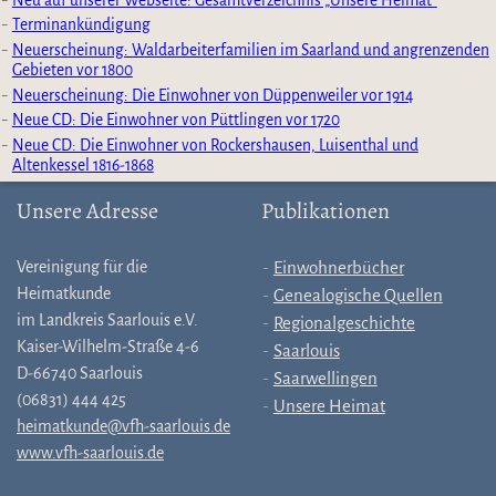
Neu auf unserer Webseite: Gesamtverzeichnis „Unsere Heimat“
Terminankündigung
Neuerscheinung: Waldarbeiterfamilien im Saarland und angrenzenden
Gebieten vor 1800
Neuerscheinung: Die Einwohner von Düppenweiler vor 1914
Neue CD: Die Einwohner von Püttlingen vor 1720
Neue CD: Die Einwohner von Rockershausen, Luisenthal und
Altenkessel 1816-1868
Unsere Adresse
Publikationen
Vereinigung für die
Einwohnerbücher
Heimatkunde
Genealogische Quellen
im Landkreis Saarlouis e.V.
Regionalgeschichte
Kaiser-Wilhelm-Straße 4-6
Saarlouis
D-66740 Saarlouis
Saarwellingen
(06831) 444 425
Unsere Heimat
heimatkunde@vfh-saarlouis.de
www.vfh-saarlouis.de