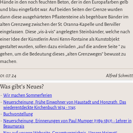
Hände in den noch feuchten Beton, der in den Europafarben gelb
und blau eingefärbt war. Auf beiden Seiten der Grenze wurden
dann diese ausgehärteten Pflastersteine als begehbare Bänder im
alten Grenzweg zwischen der St. Oranna-Kapelle und Berviller
eingelassen. Diese „vis-à-vis“ angelegten Steinbänder, welche nach
einer Idee der Künstlerin Anni Kenn-Fontaine als Kunstobjekt
gestaltet wurden, sollen dazu einladen „auf die andere Seite “ zu
gehen, um die Bedeutung dieses „alten Grenzweges“ bewusst zu
machen.
01.07.24
Alfred Schmitt
Was gibt’s Neues?
Wir machen Sommerferien
Neuerscheinung: Frühe Einwohner von Haustadt und Honzrath. Das
wiederentdeckte Kirchenbuch 1674 - 1745
Buchvorstellung
Neuerscheinung: Erinnerungen von Paul Mumper (1789-1857) - Lehrer in
Beaumarais