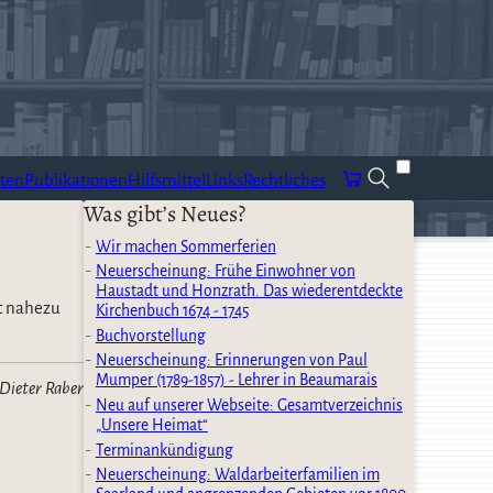
ten
Publikationen
Hilfsmittel
Links
Rechtliches
Was gibt’s Neues?
Wir machen Sommerferien
Neuerscheinung: Frühe Einwohner von
Haustadt und Honzrath. Das wiederentdeckte
lt nahezu
Kirchenbuch 1674 - 1745
Buchvorstellung
Neuerscheinung: Erinnerungen von Paul
Mumper (1789-1857) - Lehrer in Beaumarais
Dieter Raber
Neu auf unserer Webseite: Gesamtverzeichnis
„Unsere Heimat“
Terminankündigung
Neuerscheinung: Waldarbeiterfamilien im