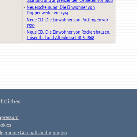
Saarland und angrenzenden Gebieten vor 1800
Neuerscheinung: Die Einwohner von
Düppenweiler vor 1914
Neue CD: Die Einwohner von Püttlingen vor
1720
Neue CD: Die Einwohner von Rockershausen,
Luisenthal und Altenkessel 1816-1868
htliches
mpressum
okies
lgemeine Geschäftsbedingungen