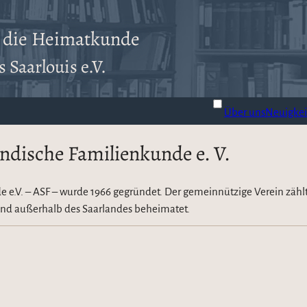
r die Heimatkunde
 Saarlouis e.V.
Über uns
Neuigkei
ndische Familienkunde e. V.
e e.V. – ASF – wurde 1966 gegründet. Der gemeinnützige Verein zäh
sind außerhalb des Saarlandes beheimatet.